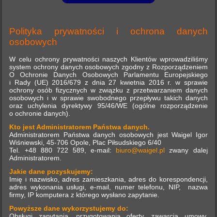
Polityka prywatności i ochrona danych
osobowych
W celu ochrony prywatności naszych Klientów wprowadziliśmy
system ochrony danych osobowych zgodny z Rozporządzeniem
O Ochronie Danych Osobowych Parlamentu Europejskiego
i Rady (UE) 2016/679 z dnia 27 kwietnia 2016 r. w sprawie
ochrony osób fizycznych w związku z przetwarzaniem danych
osobowych i w sprawie swobodnego przepływu takich danych
oraz uchylenia dyrektywy 95/46/WE (ogólne rozporządzenie
o ochronie danych).
Kto jest Administratorem Państwa danych.
Administratorem Państwa danych osobowych jest Waigel Igor
Wiśniewski, 45-706 Opole, Plac Piłsudskiego 6/40
Tel. +48 880 722 589, e-mail:
biuro@waigel.pl
zwany dalej
Administratorem.
Jakie dane pozyskujemy:
Imię i nazwisko, adres zamieszkania, adres do korespondencji,
adres wykonania usługi, e-mail, numer telefonu, NIP, nazwa
firmy, IP komputera z którego wysłano zapytanie.
Powyższe dane wykorzystujemy do:
Obsługi zapytania, przygotowania oferty, zawarcia umowy,