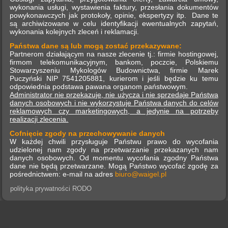
wykonania usługi, wystawienia faktury, przesłania dokumentów
powykonawczych jak protokoły, opinie, ekspertyzy itp. Dane te
są archiwizowane w celu identyfikacji ewentualnych zapytań,
wykonania kolejnych zleceń i reklamacji.
Państwa dane są lub mogą zostać przekazywane:
Partnerom działającym na nasze zlecenie tj.: firmie hostingowej,
firmom telekomunikacyjnym, bankom, poczcie, Polskiemu
Stowarzyszeniu Mykologów Budownictwa, firmie Marek
Puczyński NIP 7541205881, kurierom i jeśli będzie ku temu
odpowiednia podstawa pawana organom państwowym.
Administrator nie przekazuje, nie użycza i nie sprzedaje Państwa
danych osobowych i nie wykorzystuje Państwa danych do celów
reklamowych czy marketingowych, a jedynie na potrzeby
realizacji zlecenia.
Cofnięcie zgody na przechowywanie danych
W każdej chwili przysługuje Państwu prawo do wycofania
udzielonej nam zgody na przetwarzanie przekazanych nam
danych osobowych. Od momentu wycofania zgodny Państwa
dane nie będą przetwarzane. Mogą Państwo wycofać zgodę za
pośrednictwem: e-mail na adres
biuro@waigel.pl
polityka prywatności
RODO